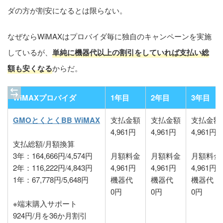
ダの方が割安になるとは限らない。
なぜならWiMAXはプロバイダ毎に独自のキャンペーンを実施
しているが、
単純に機器代以上の割引をしていれば支払い総
額も安くなる
からだ。
WiMAXプロバイダ
1年目
2年目
3年目
GMOとくとくBB WiMAX
支払金額
支払金額
支払金額
4,961円
4,961円
4,961円
支払総額/月額換算
3年：164,666円/4,574円
月額料金
月額料金
月額料金
2年：116,222円/4,843円
4,961円
4,961円
4,961円
1年：67,778円/5,648円
機器代
機器代
機器代
0円
0円
0円
※端末購入サポート
924円/月を36か月割引