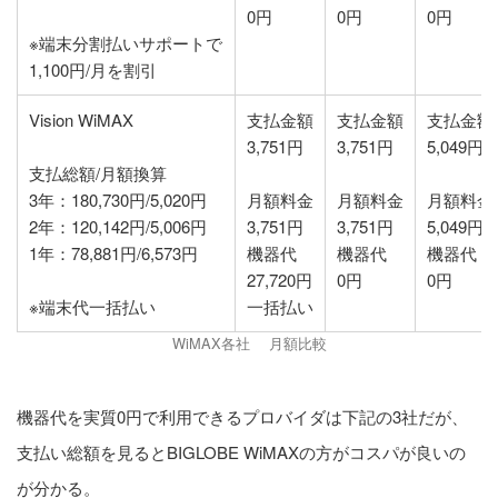
0円
0円
0円
※端末分割払いサポートで
1,100円/月を割引
Vision WiMAX
支払金額
支払金額
支払金額
3,751円
3,751円
5,049円
支払総額/月額換算
3年：180,730円/5,020円
月額料金
月額料金
月額料金
2年：120,142円/5,006円
3,751円
3,751円
5,049円
1年：78,881円/6,573円
機器代
機器代
機器代
27,720円
0円
0円
※端末代一括払い
一括払い
WiMAX各社 月額比較
機器代を実質0円で利用できるプロバイダは下記の3社だが、
支払い総額を見るとBIGLOBE WiMAXの方がコスパが良いの
が分かる。