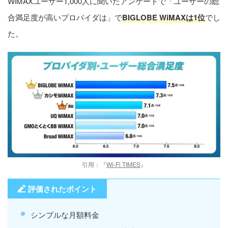
WiMAXユーザー1,000人に聞いたアンケートで「ユーザーの総
合満足度が高いプロバイダは」で
BIGLOBE WiMAXは1位
でし
た。
引用：『
Wi-Fi TIMES
』
評価されたポイント
シンプルな月額料金