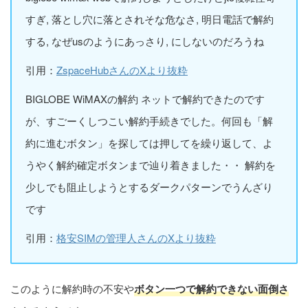
すぎ, 落とし穴に落とされそな危なさ, 明日電話で解約
する, なぜusのようにあっさり, にしないのだろうね
引用：
ZspaceHubさんのXより抜粋
BIGLOBE WiMAXの解約 ネットで解約できたのです
が、すごーくしつこい解約手続きでした。何回も「解
約に進むボタン」を探しては押してを繰り返して、よ
うやく解約確定ボタンまで辿り着きました・・ 解約を
少しでも阻止しようとするダークパターンでうんざり
です
引用：
格安SIMの管理人さんのXより抜粋
このように解約時の不安や
ボタン一つで解約できない面倒さ