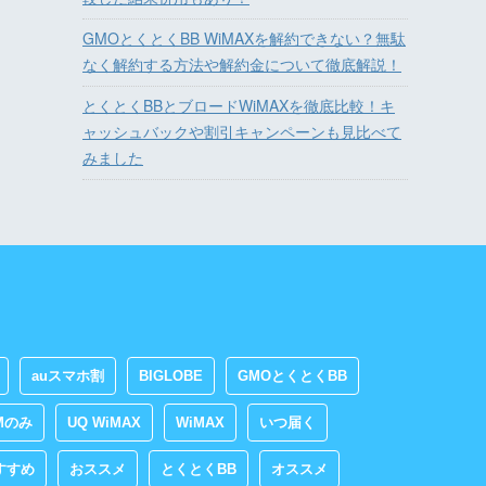
GMOとくとくBB WiMAXを解約できない？無駄
なく解約する方法や解約金について徹底解説！
とくとくBBとブロードWiMAXを徹底比較！キ
ャッシュバックや割引キャンペーンも見比べて
みました
auスマホ割
BIGLOBE
GMOとくとくBB
Mのみ
UQ WiMAX
WiMAX
いつ届く
すすめ
おススメ
とくとくBB
オススメ