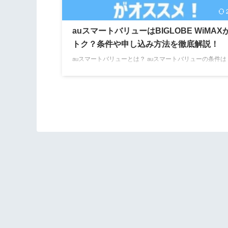
auスマートバリューはBIGLOBE WiMAX
トク？条件や申し込み方法を徹底解説！
auスマートバリューとは？ auスマートバリューの条件は
ートバリューの申込方法は？ BIGLOBEとUQ WiMAX選
この記事ではポケット型Wi-Fiや格安SIMを運営時にWiM
ット割を案内してきた経験から、BIGLOBE WiMAXとau
トバリューを利用するポイントをわかりやすく解説します
事前半では「BIGLOBE WiMAXとauスマートバリューの
適用条件」について、後半では「auスマートバリューの
順や注意点」について解説するので、ぜひ参考にしてくださ 