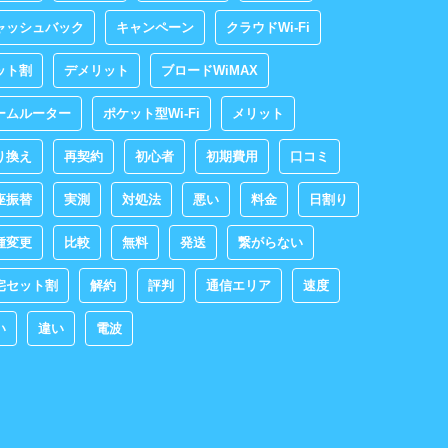
ャッシュバック
キャンペーン
クラウドWi-Fi
ット割
デメリット
ブロードWiMAX
ームルーター
ポケット型Wi-Fi
メリット
り換え
再契約
初心者
初期費用
口コミ
座振替
実測
対処法
悪い
料金
日割り
種変更
比較
無料
発送
繋がらない
宅セット割
解約
評判
通信エリア
速度
い
違い
電波