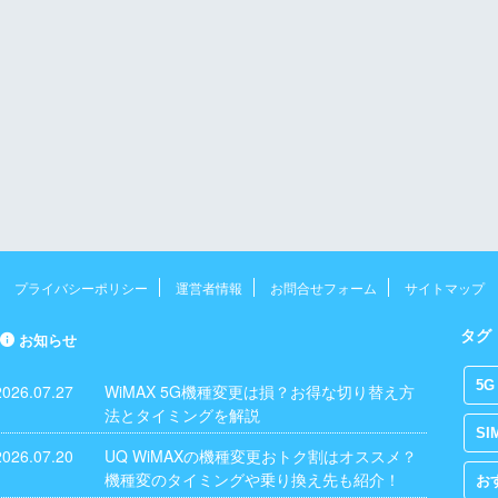
プライバシーポリシー
運営者情報
お問合せフォーム
サイトマップ
タグ
お知らせ
5G
2026.07.27
WiMAX 5G機種変更は損？お得な切り替え方
法とタイミングを解説
SI
2026.07.20
UQ WiMAXの機種変更おトク割はオススメ？
機種変のタイミングや乗り換え先も紹介！
お