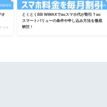
2026/8/6
2026/8/6
がオ
とくとくBB WiMAXでauスマホ代が割引？au
スマートバリューの条件や申し込み方法を徹底
解説！
？ スマ
ぶなら？
とくとくBBのauスマホ割とは？ auスマホ割の条件は？ auスマ
AXのセ
ホ割の申込方法は？ とくとくBBとUQ WiMAXなら？ この記事
スマー
ではポケット型Wi-Fiや格安SIMを運営時にWiMAXのセット割を
。 記
案内してきた経験から、とくとくBB WiMAXとauスマホ割を利
内容や
用するポイントをわかりやすく解説します。 記事前半では「と
申込手
くとくBB WiMAXとauスマホ割の内容や適用条件」について、
...
後半では「auスマホ割の申込手順や注意点」について解説する
ので、ぜひ参考にしてくださいね！ 「すぐに申し込み方を知り
たい方」 ...