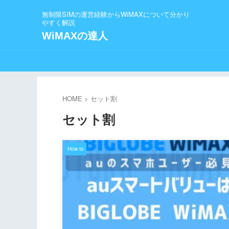
無制限SIMの運営経験からWiMAXについて分かり
やすく解説
WiMAXの達人
HOME
>
セット割
セット割
How to