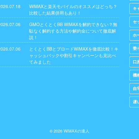
2026.07.18
WiMAXと楽天モバイルのオススメはどっち？
キ
比較した結果併用もあり！
セ
2026.07.06
GMOとくとくBB WiMAXを解約できない？無
駄なく解約する方法や解約金について徹底解
ホ
説！
2026.07.06
とくとくBBとブロードWiMAXを徹底比較！キ
乗
ャッシュバックや割引キャンペーンも見比べ
てみました
口
機
自
遅
© 2026 WiMAXの達人