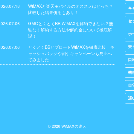
2026.07.18
WiMAXと楽天モバイルのオススメはどっち？
キ
比較した結果併用もあり！
セ
2026.07.06
GMOとくとくBB WiMAXを解約できない？無
駄なく解約する方法や解約金について徹底解
ホ
説！
2026.07.06
とくとくBBとブロードWiMAXを徹底比較！キ
乗
ャッシュバックや割引キャンペーンも見比べ
てみました
口
機
自
遅
© 2026 WiMAXの達人