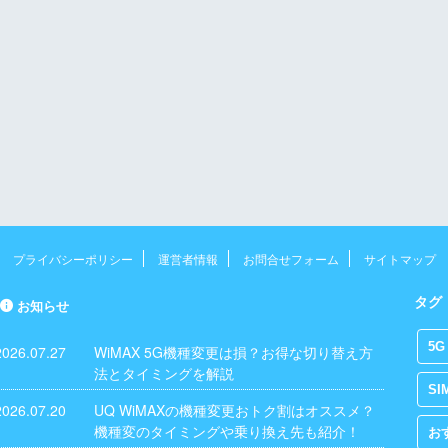
プライバシーポリシー
運営者情報
お問合せフォーム
サイトマップ
タグ
お知らせ
5G
2026.07.27
WiMAX 5G機種変更は損？お得な切り替え方
法とタイミングを解説
SI
2026.07.20
UQ WiMAXの機種変更おトク割はオススメ？
機種変のタイミングや乗り換え先も紹介！
お