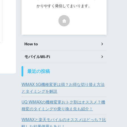
かりやすく発信してまいります。
How to
モバイルWi-Fi
最近の投稿
WiMAX 5G機種変更は損？お得な切り替え方法
とタイミングを解説
UQ WiMAXの機種変更おトク割はオススメ？機
種変のタイミングや乗り換え先も紹介！
WiMAXと楽天モバイルのオススメはどっち？比
較した結果併用もあり！