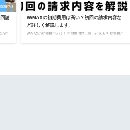
2026/7/3
2026/7/3
初回請
WiMAXの初期費用は高い？初回の請求内容な
ど詳しく解説します。
UQの初
WiMAXの初期費用とは？ 初期費用額に違いがある？ 初期費用
事では
は無料になる？ WiMAXの初月は日割り？ この記事ではポケッ
た経験か
ト型Wi-FiやWiMAXを格安SIM運営時に扱ってきた経験から、
をわか
WiMAXの初期費用をプロバイダごとにわかりやすく解説しま
期費用や
す。 記事前半では「初期費用の内訳やWiMAXプロバイダ毎の
違いや
初期費用」後半では「初期費用以外に比較するポイントや申し
で、ぜ
込みのタイミング」について解説するので、ぜひ参考にしてく
初期費
ださいね！ 「WiMAXプロバイダごとの初期費用が気になる」
という方は、「WiMAXの初期 ...