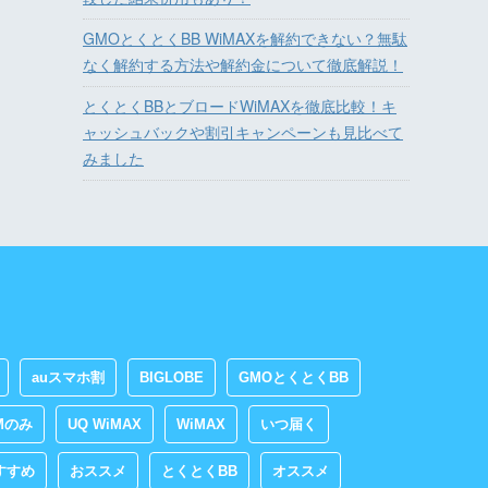
GMOとくとくBB WiMAXを解約できない？無駄
なく解約する方法や解約金について徹底解説！
とくとくBBとブロードWiMAXを徹底比較！キ
ャッシュバックや割引キャンペーンも見比べて
みました
auスマホ割
BIGLOBE
GMOとくとくBB
Mのみ
UQ WiMAX
WiMAX
いつ届く
すすめ
おススメ
とくとくBB
オススメ