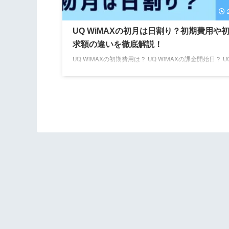
UQ WiMAXの初月は日割り？初期費用や
求額の違いを徹底解説！
UQ WiMAXの初期費用は？ UQ WiMAXの課金開始日？ 
回の支払い金額は？ 他のWiMAXの初期費用は？ この記
ポケット型Wi-FiやWiMAXを格安SIM運営時に扱ってき
ら、UQ WiMAXの初期費用やプラン毎の初回請求額など
りやすく解説します。 記事前半では「UQ WiMAXの初
サービス開始日」後半では「UQ WiMAXの初回請求額の
WIMAXプロバイダごとの初期費用」について解説するの
ひ参考にしてくださいね！ 「WiMAXプロバイダごとの
...