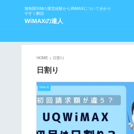
無制限SIMの運営経験からWiMAXについて分かり
やすく解説
WiMAXの達人
HOME
>
日割り
日割り
How to