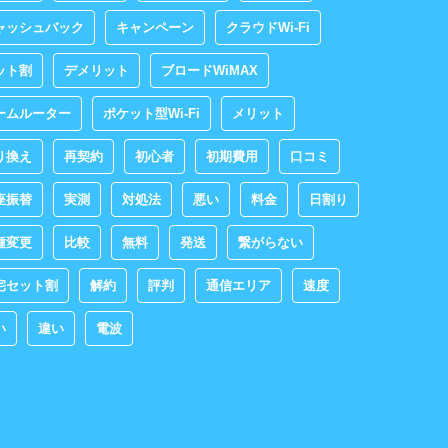
ャッシュバック
キャンペーン
クラウドWi-Fi
ット割
デメリット
ブロードWiMAX
ームルーター
ポケット型Wi-Fi
メリット
り換え
再契約
初心者
初期費用
口コミ
座振替
実測
対処法
悪い
料金
日割り
種変更
比較
無料
発送
繋がらない
宅セット割
解約
評判
通信エリア
速度
い
違い
電波