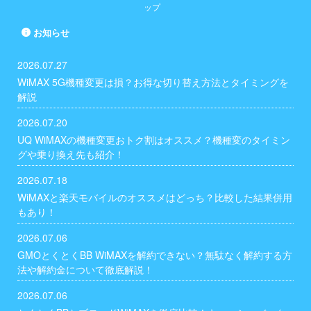
プション毎の解約手順」を解説す
ポイント」について、後半では
ップ
るので、ぜひ参考にしてくださ
「解約して再契約する手順や注意
い！ ※「すぐにオプションの解約
点」について解説するので、ぜひ
お知らせ
方法を知りたい」という方は、
参考にしてくださいね！ 「解約
「とくとくBB WiMAXのオプショ
して再契約する手順をすぐに知り
2026.07.27
ン解約方 ...
たい ...
WiMAX 5G機種変更は損？お得な切り替え方法とタイミングを
解説
2026.07.20
UQ WiMAXの機種変更おトク割はオススメ？機種変のタイミン
グや乗り換え先も紹介！
2026.07.18
WiMAXと楽天モバイルのオススメはどっち？比較した結果併用
もあり！
2026.07.06
GMOとくとくBB WiMAXを解約できない？無駄なく解約する方
法や解約金について徹底解説！
2026.07.06