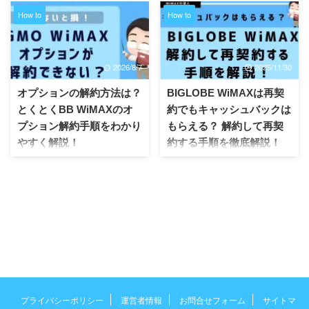
の解約方法は？ 端末の返却は必
BIGLOBE WiMAXの違約金は？
How to
How to
要？ 解約月は日割り計算？ この
BIGLOBE WiMAXは電話で解約？
記事では格安SIM運営時からGMO
BIGLOBE WiMAXは再契約でき
とくとくBB WiMAXを常に利用し
る？ この記事ではポケット型Wi-
ている筆者が、とくとくBB
FiやWiMAXを格安SIMを運営時に
2026/8/7
2025/11/30
WiMAXの解約についてまとめま
提供してきた経験から、
した。 記事前半では「とくとく
BIGLOBE WiMAXを解約するとき
オプションの解約方法は？
BIGLOBE WiMAXは再契
BB WiMAXの解約条件や解約金に
のポイントをわかりやすく解説し
とくとくBB WiMAXのオ
約でもキャッシュバックは
ついて」後半は「解約方法と手
ます。 記事前半では「BIGLOBE
プション解約手順をわかり
もらえる？ 解約して再契
順」を解説するので、ぜひ参考に
WiMAXの解約条件や違約金」に
やすく解説！
約する手順を徹底解説！
してください！ ※「すぐにGMO
ついて、後半では「解約の事前準
とくとくBB WiMAXの解約方法を
備や解約方法」について解説する
オプションの解約方法は？ 安心
BIGLOBE WiMAXは再契約でき
知りたい」という方は、「とくと
ので、ぜひ参考にしてください
サポートの解約方法は？ スマホ
る？ 再契約だとキャッシュバッ
くBB WiMAXの解約方法」からど
ね！ 「解約方法をすぐに知 ...
トラブルサポートの解約手順は？
クは？ 解約して再契約する手順
うぞ。 とくとくBB W ...
安心サポートはいらない？ この
は？ SIMのみの再契約はオスス
記事では格安SIM運営時からGMO
メ？ この記事ではポケット型Wi-
とくとくBB WiMAXを常に利用し
FiやWiMAXを格安SIMを運営時に
ている筆者が、とくとくBB
提供してきた経験から、
WiMAXのオプション解約につい
BIGLOBE WiMAXを解約して再契
てまとめました。 記事前半では
約するポイントをわかりやすく解
「とくとくBB WiMAXのオプショ
説します。 記事前半では
ン内容とデメリット」後半は「オ
「BIGLOBE WiMAXで再契約する
プライバシーポリシー
運営者情報
お問合せフォーム
サイトマ