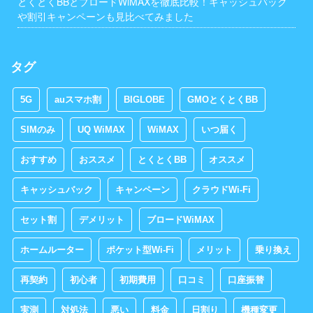
とくとくBBとブロードWiMAXを徹底比較！キャッシュバック
や割引キャンペーンも見比べてみました
タグ
5G
auスマホ割
BIGLOBE
GMOとくとくBB
SIMのみ
UQ WiMAX
WiMAX
いつ届く
おすすめ
おススメ
とくとくBB
オススメ
キャッシュバック
キャンペーン
クラウドWi-Fi
セット割
デメリット
ブロードWiMAX
ホームルーター
ポケット型Wi-Fi
メリット
乗り換え
再契約
初心者
初期費用
口コミ
口座振替
実測
対処法
悪い
料金
日割り
機種変更