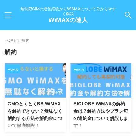
無制限SIMの運営経験からWiMAXについて分かりやす
く解説
WiMAXの達人
HOME
>
解約
解約
How to
How to
2026/7/6
2026/8/7
GMOとくとくBB WiMAX
BIGLOBE WiMAXの解約
を解約できない？無駄なく
金は？解約方法やプラン毎
解約する方法や解約金につ
の違約金について解説しま
いて徹底解説！
す！
解約金はいくら？ GMO WiMAX
BIGLOBE WiMAXの解約方法は？